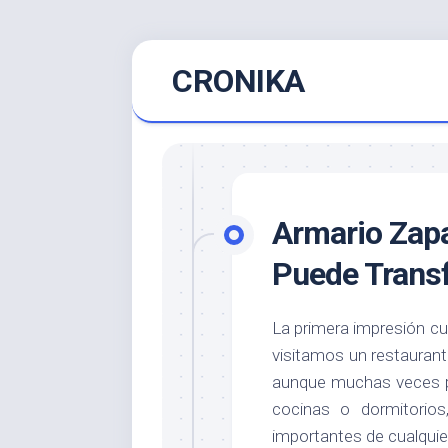
Saltar
CRONIKA
al
contenido
Armario Zapa
Puede Transf
La primera impresión c
visitamos un restaurant
aunque muchas veces p
cocinas o dormitorio
importantes de cualquier