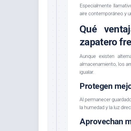
Especialmente llamati
aire contemporáneo y una
Qué venta
zapatero fre
Aunque existen altern
almacenamiento, los arm
igualar.
Protegen mejo
Al permanecer guardado
la humedad y la luz direc
Aprovechan me