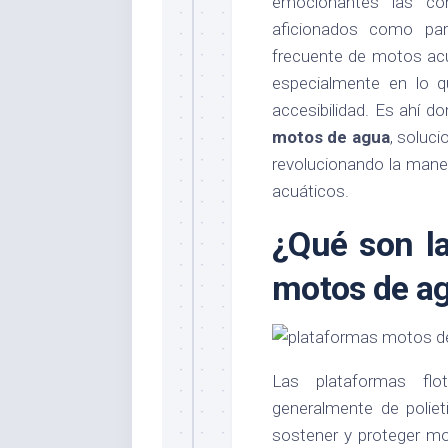
emocionantes las con
aficionados como par
frecuente de motos acu
especialmente en lo q
accesibilidad. Es ahí d
motos de agua
, soluc
revolucionando la mane
acuáticos.
¿Qué son la
motos de a
Las plataformas flo
generalmente de poliet
sostener y proteger m