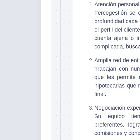
Atención personal
Fercogestión se d
profundidad cada 
el perfil del cli
cuenta ajena o in
complicada, busca
Amplia red de ent
Trabajan con num
que les permite 
hipotecarias que 
final.
Negociación exper
Su equipo tien
preferentes, log
comisiones y cond