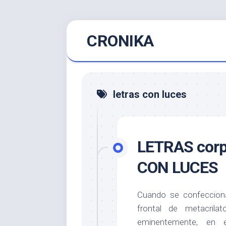
Saltar
CRONIKA
al
contenido
letras con luces
LETRAS corpó
CON LUCES
Cuando se confeccio
frontal de metacrila
eminentemente, en 