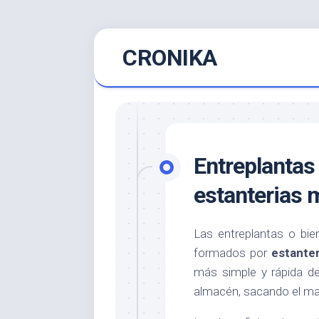
Saltar
CRONIKA
al
contenido
Entreplantas 
estanterias 
Las entreplantas o bien
formados por
estanter
más simple y rápida de 
almacén, sacando el may